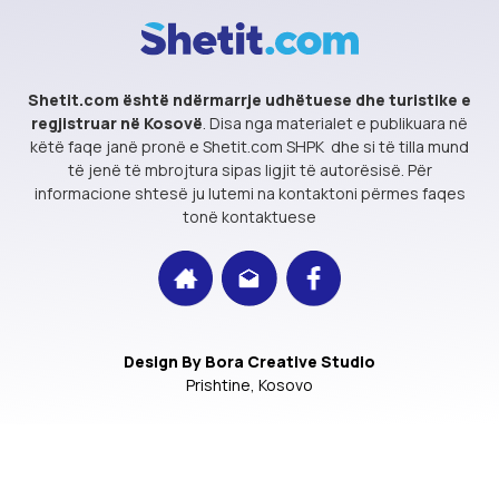
Velipojë
Turqia
Pushime
Shetit.com është ndërmarrje udhëtuese dhe turistike e
Lara
Pushime speciale
regjistruar
në Kosovë
. Disa nga materialet e publikuara në
Bodrum
Pushime egzotike
këtë faqe janë pronë e Shetit.com SHPK dhe si të tilla mund
të jenë të mbrojtura sipas ligjit të autorësisë. Për
Side
City Break
informacione shtesë ju lutemi na kontaktoni përmes faqes
Alanya
tonë kontaktuese
Belek
Kemer
Eurotrips
Shërbime
Design By Bora Creative Studio
Prishtine, Kosovo
Qipro Turke
Fluturime
Vera 2023
Rezervime me traget
test
Sigurime
Transferim parash