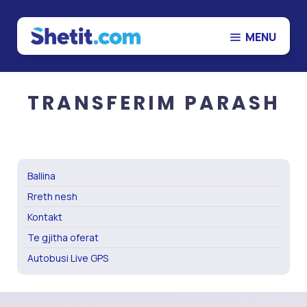
MENU
MENU
Menu
Hotelet
Ballina
Budva
TRANSFERIM PARASH
Rreth nesh
Sarandë
Kontakt
Ksamil
Te gjitha oferat
Dhërmi
Ballina
Autobusi Live GPS
Jalë
Rreth nesh
Vlorë
Kontakt
Durrës
Te gjitha oferat
Tiranë
Autobusi Live GPS
Ulqin
Shëngjin