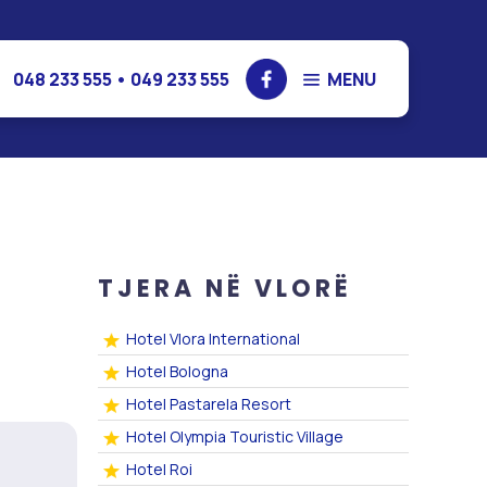
048 233 555 • 049 233 555
MENU
rotrips
Shërbime
ro Turke
Fluturime
a 2023
Rezervime me traget
t
Sigurime
Transferim parash
TJERA NË VLORË
Hotel Vlora International
Hotel Bologna
Hotel Pastarela Resort
Hotel Olympia Touristic Village
Hotel Roi