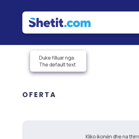
MENU
Menu
Hotelet
Ballina
Budva
Rreth nesh
Sarandë
Duke filluar nga:
Kontakt
Ksamil
The default text
Te gjitha oferat
Dhërmi
Autobusi Live GPS
Jalë
Vlorë
OFERTA
Durrës
Tiranë
Ulqin
Shëngjin
Kliko ikonën dhe na thir
Velipojë